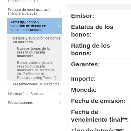
financiera de 2019
Proceso de reestructuración
financiera de 2017
Emisor:
Renta fija, bonos y
Estatus de los
evolución de deuda en
mercado secundario
bonos:
Detalle y evolución de bonos
en mercado
Rating de los
Nuevos bonos de la
bonos:
reestructuración
financiera
Bonos anteriores a la
Garantes:
reestructuración
financiera de Marzo de
2017 (“Standard
Importe:
Reestructuring Terms”)
Presentaciones RF y eventos
Moneda:
Información a Bonistas
Fecha de emisión:
Presentaciones
Fecha de
vencimiento final**:
Tipo de interés***: