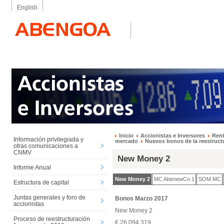
English
Inicio
Accionistas e Inversores
Rent
Información privilegiada y
mercado
Nuevos bonos de la reestructu
otras comunicaciones a
CNMV
New Money 2
Informe Anual
New Money 2
MC AbenewCo 1
SOM MC
Estructura de capital
Juntas generales y foro de
Bonos Marzo 2017
accionistas
New Money 2
Proceso de reestructuración
€ 26.094.319